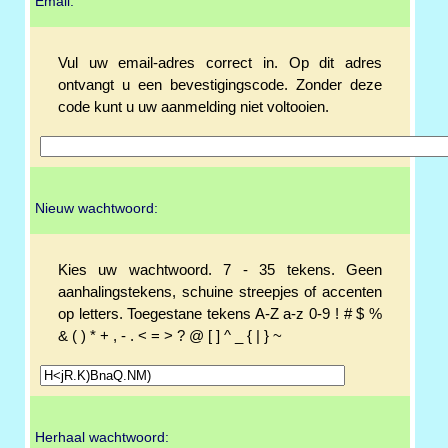
Email:
Vul uw email-adres correct in. Op dit adres
ontvangt u een bevestigingscode. Zonder deze
code kunt u uw aanmelding niet voltooien.
Nieuw wachtwoord:
Kies uw wachtwoord. 7 - 35 tekens. Geen
aanhalingstekens, schuine streepjes of accenten
op letters. Toegestane tekens A-Z a-z 0-9 ! # $ %
& ( ) * + , - . < = > ? @ [ ] ^ _ { | } ~
Herhaal wachtwoord: