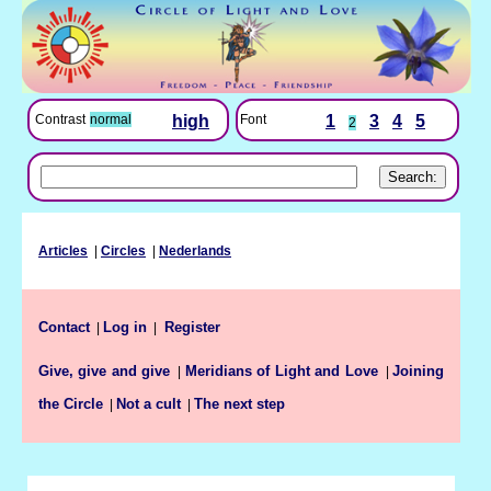
Font
1
3
4
5
Contrast
normal
high
2
Articles
|
Circles
|
Nederlands
Contact
Log in
|
|
Register
Give, give and give
Meridians of Light and Love
Joining
|
|
the Circle
Not a cult
The next step
|
|