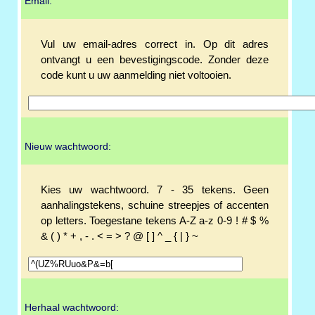
Email:
Vul uw email-adres correct in. Op dit adres
ontvangt u een bevestigingscode. Zonder deze
code kunt u uw aanmelding niet voltooien.
Nieuw wachtwoord:
Kies uw wachtwoord. 7 - 35 tekens. Geen
aanhalingstekens, schuine streepjes of accenten
op letters. Toegestane tekens A-Z a-z 0-9 ! # $ %
& ( ) * + , - . < = > ? @ [ ] ^ _ { | } ~
Herhaal wachtwoord: