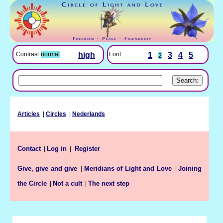
Font
1
3
4
5
Contrast
normal
high
2
Articles
|
Circles
|
Nederlands
Contact
Log in
|
|
Register
Give, give and give
Meridians of Light and Love
Joining
|
|
the Circle
Not a cult
The next step
|
|